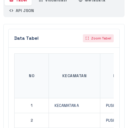
Tabel
Visualisasi
Metadata
API JSON
Data Tabel
Zoom Tabel
NO
KECAMATAN
PUSKE
1
KECAMATAN A
PUSKESMAS
2
PUSKESMAS