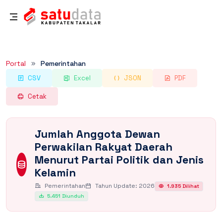
Rincian Dataset
Portal
Pemerintahan
CSV
Excel
JSON
PDF
Cetak
Jumlah Anggota Dewan
Perwakilan Rakyat Daerah
Menurut Partai Politik dan Jenis
Kelamin
Pemerintahan
Tahun Update: 2026
1.935 Dilihat
5.451 Diunduh