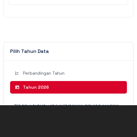
Pilih Tahun Data
Perbandingan Tahun
Tahun 2026
Pilih tahun tertentu untuk melihat rincian data lebih mendalam
(Detail Mode).