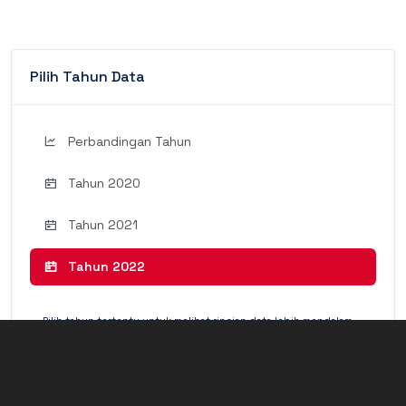
Pilih Tahun Data
Perbandingan Tahun
Tahun 2020
Tahun 2021
Tahun 2022
Pilih tahun tertentu untuk melihat rincian data lebih mendalam
(Detail Mode).