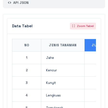
API JSON
Data Tabel
Zoom Tabel
NO
JENIS TANAMAN
JUMLAH
1
Jahe
9.07
2
Kencur
3
Kunyit
2.02
4
Lengkuas
34
5
Temulawak