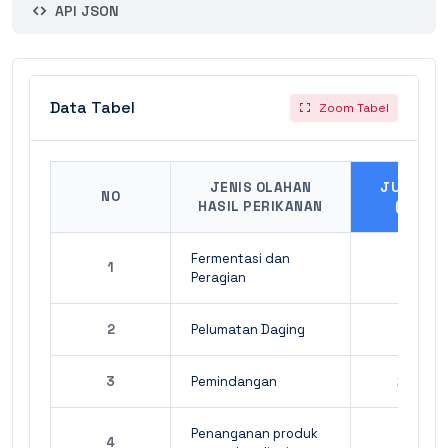
API JSON
Data Tabel
Zoom Tabel
JENIS OLAHAN
JUMLAH
NO
HASIL PERIKANAN
(KG)
Fermentasi dan
1
1.03
Peragian
2
Pelumatan Daging
22
3
Pemindangan
235.60
Penanganan produk
4
3.88