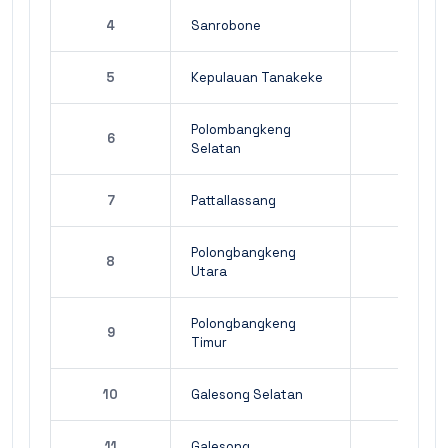
4
Sanrobone
5
Kepulauan Tanakeke
Polombangkeng
6
Selatan
7
Pattallassang
Polongbangkeng
8
Utara
Polongbangkeng
9
Timur
10
Galesong Selatan
11
Galesong