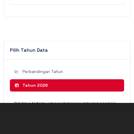
Pilih Tahun Data
Perbandingan Tahun
Tahun 2026
Pilih tahun tertentu untuk melihat rincian data lebih mendalam
(Detail Mode).