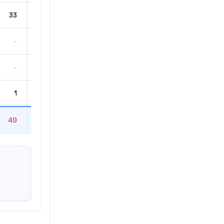
33
121
-
37
-
40
1
45
49
1.128