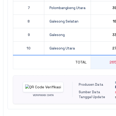
7
Polombangkeng Utara
3
8
Galesong Selatan
1
9
Galesong
3
10
Galesong Utara
2
TOTAL
26
Produsen Data
Sumber Data
VERIFIKASI DATA
Tanggal Update