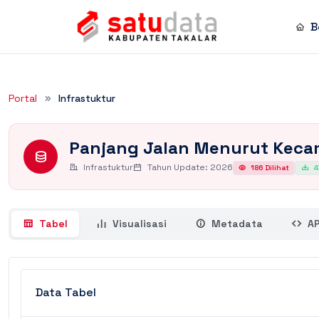
B
Rincian Dataset
Portal
Infrastuktur
Panjang Jalan Menurut Keca
Infrastuktur
Tahun Update: 2026
186 Dilihat
4
Tabel
Visualisasi
Metadata
AP
Data Tabel