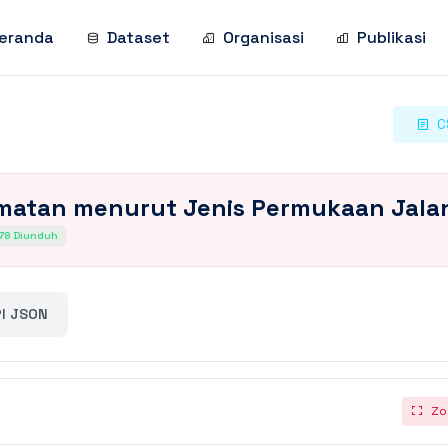
eranda
Dataset
Organisasi
Publikasi
C
matan menurut Jenis Permukaan Jala
78 Diunduh
I JSON
Zo