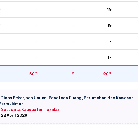
9
-
-
49
8
-
-
19
3
-
-
7
7
-
-
17
5
600
8
206
: Dinas Pekerjaan Umum, Penataan Ruang, Perumahan dan Kawasan
Permukiman
: Satudata Kabupaten Takalar
: 22 April 2026