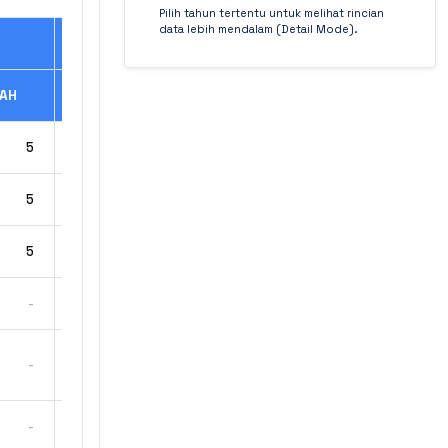
Pilih tahun tertentu untuk melihat rincian
data lebih mendalam (Detail Mode).
AH
JUMLAH
5
576
5
97
5
20
-
2
-
79
-
111