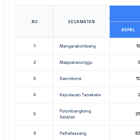
NO
KECAMATAN
ASPAL
1
Mangarabombang
1
2
Mappakasunggu
3
Sanrobone
1
4
Kepulauan Tanakeke
Polombangkeng
5
2
Selatan
6
Pattallassang
8