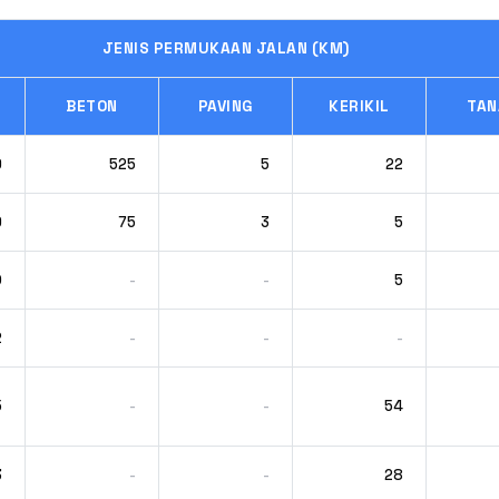
JENIS PERMUKAAN JALAN (KM)
BETON
PAVING
KERIKIL
TAN
9
525
5
22
9
75
3
5
0
-
-
5
2
-
-
-
5
-
-
54
3
-
-
28