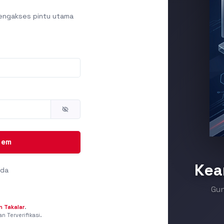
engakses pintu utama
tem
Kea
nda
Gun
 Takalar
.
 Terverifikasi.