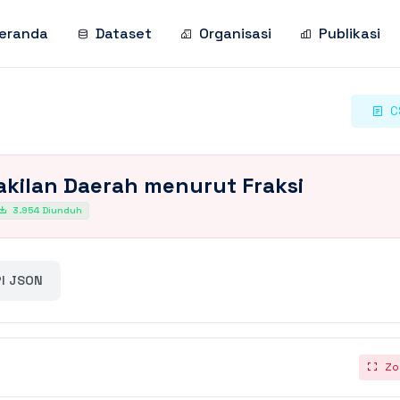
eranda
Dataset
Organisasi
Publikasi
C
kilan Daerah menurut Fraksi
3.954 Diunduh
I JSON
Zo