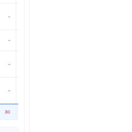
-
3
-
3
-
4
-
4
30
35