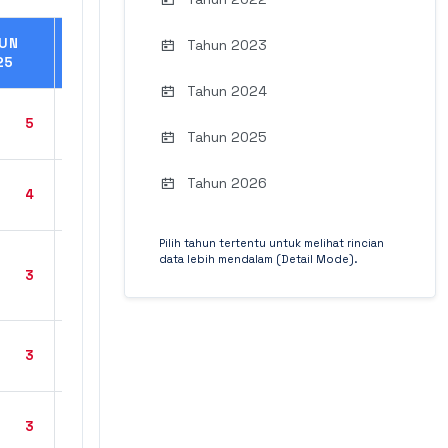
UN
TAHUN
Tahun 2023
25
2026
Tahun 2024
5
3
Tahun 2025
Tahun 2026
4
-
Pilih tahun tertentu untuk melihat rincian
data lebih mendalam (Detail Mode).
3
-
3
-
3
-