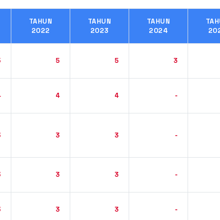
TAHUN
TAHUN
TAHUN
TAH
2022
2023
2024
20
5
5
5
3
4
4
4
-
3
3
3
-
3
3
3
-
3
3
3
-