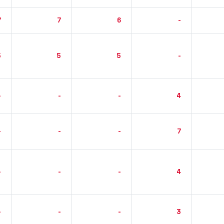
7
7
6
-
5
5
5
-
-
-
-
4
-
-
-
7
-
-
-
4
-
-
-
3