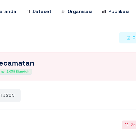
eranda
Dataset
Organisasi
Publikasi
C
Kecamatan
2.038 Diunduh
I JSON
Zo