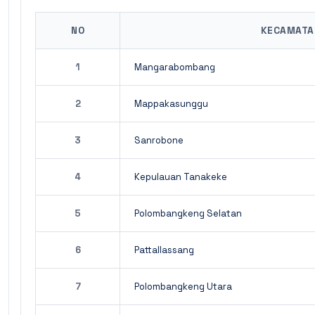
NO
KECAMATA
1
Mangarabombang
2
Mappakasunggu
3
Sanrobone
4
Kepulauan Tanakeke
5
Polombangkeng Selatan
6
Pattallassang
7
Polombangkeng Utara