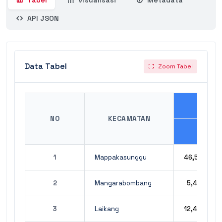
Tabel
Visualisasi
Metadata
API JSON
Data Tabel
Zoom Tabel
NO
KECAMATAN
1
Mappakasunggu
46,51
2
Mangarabombang
5,45
3
Laikang
12,47