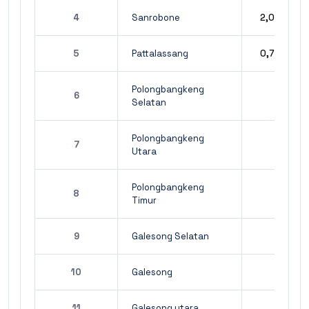
4
Sanrobone
2,05
5
Pattalassang
0,76
Polongbangkeng
6
-
Selatan
Polongbangkeng
7
-
Utara
Polongbangkeng
8
-
Timur
9
Galesong Selatan
-
10
Galesong
-
11
Galesong utara
-