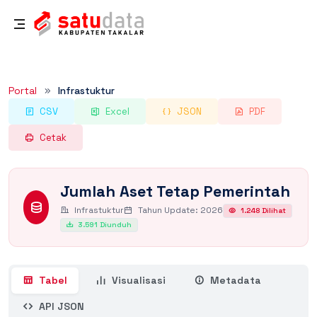
Rincian Dataset
Portal
Infrastuktur
CSV
Excel
JSON
PDF
Cetak
Jumlah Aset Tetap Pemerintah
Infrastuktur
Tahun Update: 2026
1.248 Dilihat
3.591 Diunduh
Tabel
Visualisasi
Metadata
API JSON