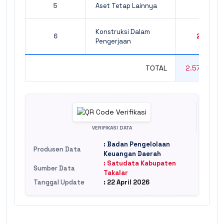
5
Aset Tetap Lainnya
13.281.
Konstruksi Dalam
6
28.976.
Pengerjaan
TOTAL
2.579.571.
VERIFIKASI DATA
: Badan Pengelolaan
Produsen Data
Keuangan Daerah
: Satudata Kabupaten
Sumber Data
Takalar
Tanggal Update
: 22 April 2026