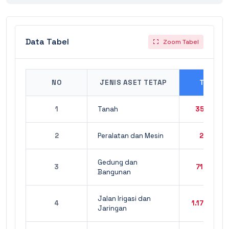
Data Tabel
Zoom Tabel
NO
JENIS ASET TETAP
TAHUN 
1
Tanah
359.089.
2
Peralatan dan Mesin
291.787.
Gedung dan
3
713.778.
Bangunan
Jalan Irigasi dan
4
1.172.656.
Jaringan